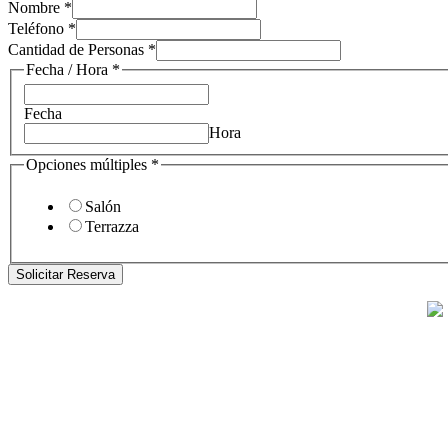
Personas
Nombre
*
de
Teléfono
*
Nombre
Cantidad de Personas
*
Fecha / Hora
*
Fecha
Hora
Opciones múltiples
*
Salón
Terrazza
Solicitar Reserva